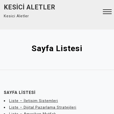
Skip
KESICI ALETLER
to
Kesici Aletler
content
Close
Menu
Sayfa Listesi
SAYFA LISTESI
Liste – İletişim Sistemleri
Liste – Dijital Pazarlama Stratejileri