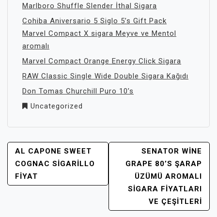
Marlboro Shuffle Slender İthal Sigara
Cohiba Aniversario 5 Siglo 5’s Gift Pack
Marvel Compact X sigara Meyve ve Mentol
aromalı
Marvel Compact Orange Energy Click Sigara
RAW Classic Single Wide Double Sigara Kağıdı
Don Tomas Churchill Puro 10’s
Uncategorized
YAZI
AL CAPONE SWEET
SENATOR WINE
GEZINMESI
COGNAC SIGARILLO
GRAPE 80’S ŞARAP
FIYAT
ÜZÜMÜ AROMALI
SIGARA FIYATLARI
VE ÇEŞITLERI