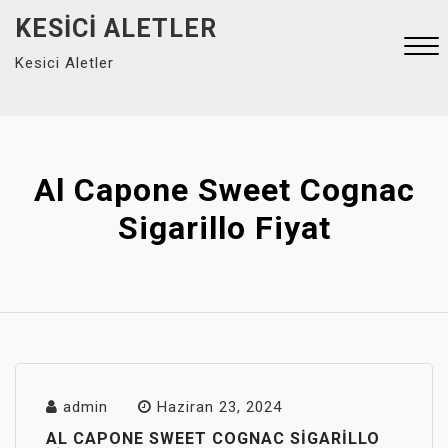
Skip
KESICI ALETLER
to
Kesici Aletler
content
Close
Menu
Al Capone Sweet Cognac
Sigarillo Fiyat
admin
Haziran 23, 2024
AL CAPONE SWEET COGNAC SIGARILLO