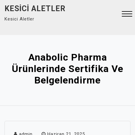
Skip
KESICI ALETLER
to
Kesici Aletler
content
Close
Menu
Anabolic Pharma
Ürünlerinde Sertifika Ve
Belgelendirme
admin
Haziran 21, 2025