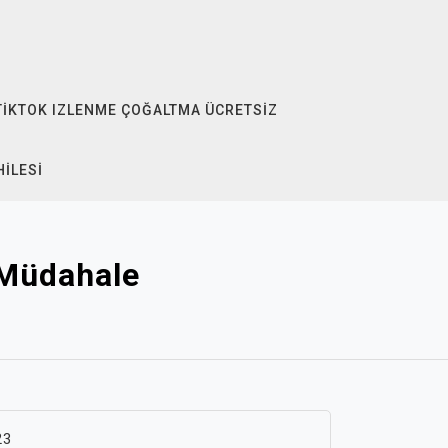
TIKTOK IZLENME ÇOĞALTMA ÜCRETSIZ
HILESI
 Müdahale
23