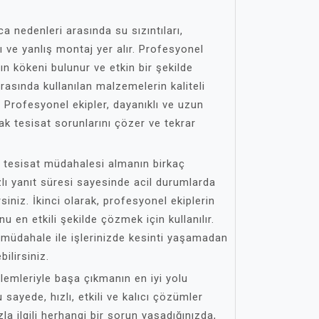
a nedenleri arasında su sızıntıları,
rı ve yanlış montaj yer alır. Profesyonel
n kökeni bulunur ve etkin bir şekilde
rasında kullanılan malzemelerin kaliteli
 Profesyonel ekipler, dayanıklı ve uzun
k tesisat sorunlarını çözer ve tekrar
tesisat müdahalesi almanın birkaç
hızlı yanıt süresi sayesinde acil durumlarda
iniz. İkinci olarak, profesyonel ekiplerin
nu en etkili şekilde çözmek için kullanılır.
müdahale ile işlerinizde kesinti yaşamadan
ilirsiniz.
emleriyle başa çıkmanın en iyi yolu
sayede, hızlı, etkili ve kalıcı çözümler
zla ilgili herhangi bir sorun yaşadığınızda,