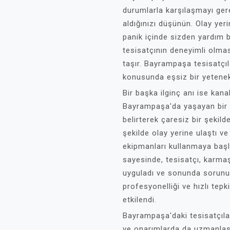
durumlarla karşılaşmayı gerekt
aldığınızı düşünün. Olay yer
panik içinde sizden yardım be
tesisatçının deneyimli olma
taşır. Bayrampaşa tesisatçıl
konusunda eşsiz bir yetenek 
Bir başka ilginç anı ise kanali
Bayrampaşa'da yaşayan bir m
belirterek çaresiz bir şekilde
şekilde olay yerine ulaştı v
ekipmanları kullanmaya başl
sayesinde, tesisatçı, karmaşı
uyguladı ve sonunda sorunu 
profesyonelliği ve hızlı te
etkilendi.
Bayrampaşa'daki tesisatçılar
ve onarımlarda da uzmanlaşm