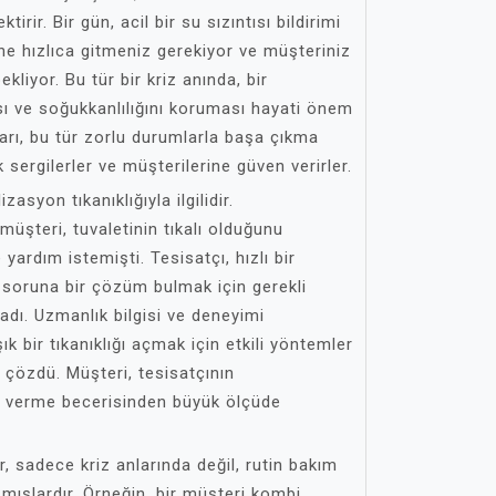
irir. Bir gün, acil bir su sızıntısı bildirimi
ine hızlıca gitmeniz gerekiyor ve müşteriniz
kliyor. Bu tür bir kriz anında, bir
sı ve soğukkanlılığını koruması hayati önem
arı, bu tür zorlu durumlarla başa çıkma
sergilerler ve müşterilerine güven verirler.
zasyon tıkanıklığıyla ilgilidir.
üşteri, tuvaletinin tıkalı olduğunu
 yardım istemişti. Tesisatçı, hızlı bir
e soruna bir çözüm bulmak için gerekli
adı. Uzmanlık bilgisi ve deneyimi
k bir tıkanıklığı açmak için etkili yöntemler
çözdü. Müşteri, tesisatçının
pki verme becerisinden büyük ölçüde
, sadece kriz anlarında değil, rutin bakım
ışlardır. Örneğin, bir müşteri kombi