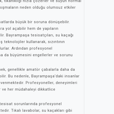
k, tıkanıklığı hızla çözerler ve suyun normal
sıkışmaların neden olduğu olumsuz etkiler
satlarda büyük bir soruna dönüşebilir.
ra yol açabilir hem de yapıların
bilir. Bayrampaşa tesisatçıları, su kaçağı
 teknolojiler kullanarak, sızıntının
ulurlar. Ardından profesyonel
ha da büyümesini engellerler ve sorunu
mek, genellikle amatör çabalarla daha da
ilir. Bu nedenle, Bayrampaşa'daki insanlar
üvenmektedir. Profesyoneller, deneyimleri
ır ve her müdahaleyi dikkatlice
tesisat sorunlarında profesyonel
dir. Tıkalı lavabolar, su kaçakları gibi