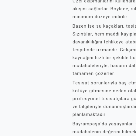
Özel ekipmanlarını kullanara
akışını sağlarlar. Böylece, 
minimum düzeye indirilir.
Bazen ise su kaçakları, tesi
Sızıntılar, hem maddi kayıpla
dayanıklılığını tehlikeye ata
tespitinde uzmandır. Gelişmiş
kaynağını hızlı bir şekilde b
müdahaleleriyle, hasarın da
tamamen çözerler.
Tesisat sorunlarıyla baş et
kötüye gitmesine neden olab
profesyonel tesisatçılara g
ve bilgileriyle donanmışlard
planlamaktadır.
Bayrampaşa'da yaşayanlar, 
müdahalenin değerini bilmekte