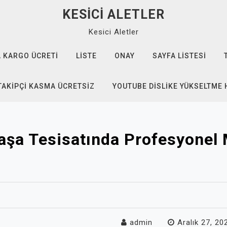
KESICI ALETLER
Kesici Aletler
 KARGO ÜCRETI
LISTE
ONAY
SAYFA LISTESI
TAKIPÇI KASMA ÜCRETSIZ
YOUTUBE DISLIKE YÜKSELTME 
şa Tesisatında Profesyonel
admin
Aralık 27, 20