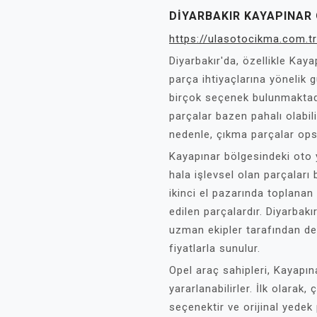
DIYARBAKIR KAYAPINAR
https://ulasotocikma.com.tr
Diyarbakır'da, özellikle Kay
parça ihtiyaçlarına yönelik g
birçok seçenek bulunmaktadır
parçalar bazen pahalı olabil
nedenle, çıkma parçalar opsi
Kayapınar bölgesindeki oto y
hala işlevsel olan parçaları 
ikinci el pazarında toplana
edilen parçalardır. Diyarbakır
uzman ekipler tarafından değ
fiyatlarla sunulur.
Opel araç sahipleri, Kayapın
yararlanabilirler. İlk olarak
seçenektir ve orijinal yedek