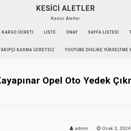
KESICI ALETLER
Kesici Aletler
 KARGO ÜCRETI
LISTE
ONAY
SAYFA LISTESI
TAKIPÇI KASMA ÜCRETSIZ
YOUTUBE DISLIKE YÜKSELTME 
Kayapınar Opel Oto Yedek Çık
admin
Ocak 2, 2024