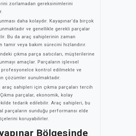
erini zorlamadan gereksinimlerini
r.
lunması daha kolaydır. Kayapınar'da birçok
unmaktadır ve genellikle gerekli parçalar
bilir. Bu da araç sahiplerinin zaman
 tamir veya bakım sürecini hızlandırır.
ndeki çıkma parça satıcıları, müşterilerine
 sunmayı amaçlar. Parçaların işlevsel
 profesyonelce kontrol edilmekte ve
gun çözümler sunulmaktadır.
 araç sahipleri için çıkma parçaları tercih
 Çıkma parçalar, ekonomik, kolay
ekilde tedarik edilebilir. Araç sahipleri, bu
inal parçaların sunduğu performansı elde
elerini koruyabilirler.
ayapınar Bölgesinde