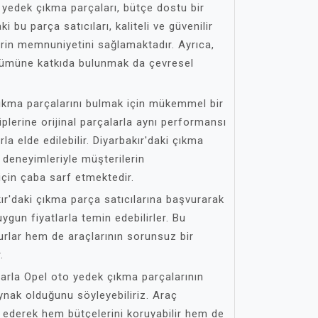
 yedek çıkma parçaları, bütçe dostu bir
i bu parça satıcıları, kaliteli ve güvenilir
erin memnuniyetini sağlamaktadır. Ayrıca,
şümüne katkıda bulunmak da çevresel
çıkma parçalarını bulmak için mükemmel bir
iplerine orijinal parçalarla aynı performansı
a elde edilebilir. Diyarbakır'daki çıkma
e deneyimleriyle müşterilerin
için çaba sarf etmektedir.
kır'daki çıkma parça satıcılarına başvurarak
uygun fiyatlarla temin edebilirler. Bu
urlar hem de araçlarının sorunsuz bir
.
larla Opel oto yedek çıkma parçalarının
ynak olduğunu söyleyebiliriz. Araç
ih ederek hem bütçelerini koruyabilir hem de