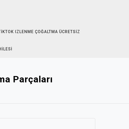
TIKTOK IZLENME ÇOĞALTMA ÜCRETSIZ
HILESI
ma Parçaları