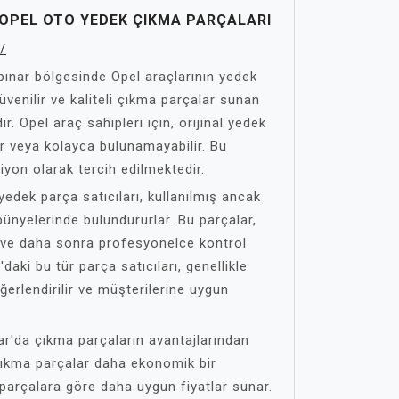
 OPEL OTO YEDEK ÇIKMA PARÇALARI
/
apınar bölgesinde Opel araçlarının yedek
üvenilir ve kaliteli çıkma parçalar sunan
. Opel araç sahipleri için, orijinal yedek
ir veya kolayca bulunamayabilir. Bu
yon olarak tercih edilmektedir.
edek parça satıcıları, kullanılmış ancak
bünyelerinde bulundururlar. Bu parçalar,
n ve daha sonra profesyonelce kontrol
'daki bu tür parça satıcıları, genellikle
erlendirilir ve müşterilerine uygun
ar'da çıkma parçaların avantajlarından
, çıkma parçalar daha ekonomik bir
 parçalara göre daha uygun fiyatlar sunar.