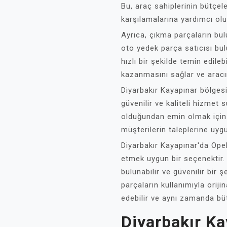
Bu, araç sahiplerinin bütçel
karşılamalarına yardımcı olu
Ayrıca, çıkma parçaların bu
oto yedek parça satıcısı bul
hızlı bir şekilde temin edile
kazanmasını sağlar ve aracın
Diyarbakır Kayapınar bölgesi
güvenilir ve kaliteli hizmet
olduğundan emin olmak için
müşterilerin taleplerine uy
Diyarbakır Kayapınar'da Opel
etmek uygun bir seçenektir.
bulunabilir ve güvenilir bir ş
parçaların kullanımıyla orij
edebilir ve aynı zamanda bütç
Diyarbakır K