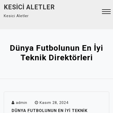
Skip
KESICI ALETLER
to
Kesici Aletler
content
Close
Menu
Dünya Futbolunun En İyi
Teknik Direktörleri
admin
Kasım 28, 2024
DÜNYA FUTBOLUNUN EN İYI TEKNIK