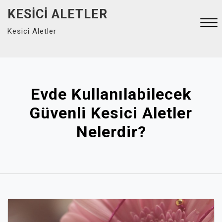
Skip
KESICI ALETLER
to
Kesici Aletler
content
Close
Menu
Evde Kullanılabilecek
Güvenli Kesici Aletler
Nelerdir?