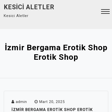
Skip
KESICI ALETLER
to
Kesici Aletler
content
Close
Menu
İzmir Bergama Erotik Shop
Erotik Shop
admin
Mart 20, 2025
İZMIR BERGAMA EROTIK SHOP EROTIK