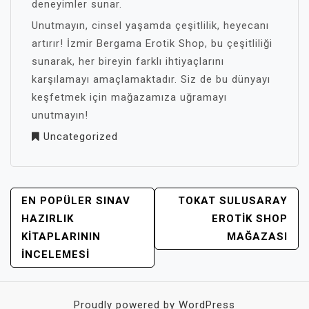
deneyimler sunar.
Unutmayın, cinsel yaşamda çeşitlilik, heyecanı
artırır! İzmir Bergama Erotik Shop, bu çeşitliliği
sunarak, her bireyin farklı ihtiyaçlarını
karşılamayı amaçlamaktadır. Siz de bu dünyayı
keşfetmek için mağazamıza uğramayı
unutmayın!
Uncategorized
YAZI
EN POPÜLER SINAV
TOKAT SULUSARAY
GEZINMESI
HAZIRLIK
EROTIK SHOP
KITAPLARININ
MAĞAZASI
İNCELEMESI
Proudly powered by WordPress