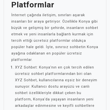
Platformlar
İnternet çağında iletişim, sınırları aşarak
insanları bir araya getiriyor. Özellikle Konya gibi
büyük ve gelişmiş bir şehirde, insanların sohbet
etmek ve yeni insanlarla bağlantı kurmak için
tercih ettiği ücretsiz platformlar oldukça
popüler hale geldi. İşte, sınırsız sohbetin Konya
ayağına odaklanan en popüler ücretsiz
platformlar.
XYZ Sohbet: Konya'nın en çok tercih edilen
ücretsiz sohbet platformlarından biri olan
XYZ Sohbet, kullanıcılarına eşsiz bir deneyim
sunuyor. Kullanıcı dostu arayüzü ve canlı
sohbet özellikleriyle dikkat çeken bu
platform, Konya'da yaşayan insanların yeni
arkadaşlar edinmesine ve keyifli sohbetlere