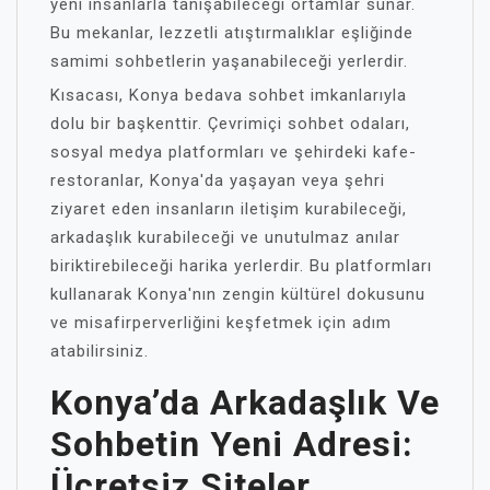
yeni insanlarla tanışabileceği ortamlar sunar.
Bu mekanlar, lezzetli atıştırmalıklar eşliğinde
samimi sohbetlerin yaşanabileceği yerlerdir.
Kısacası, Konya bedava sohbet imkanlarıyla
dolu bir başkenttir. Çevrimiçi sohbet odaları,
sosyal medya platformları ve şehirdeki kafe-
restoranlar, Konya'da yaşayan veya şehri
ziyaret eden insanların iletişim kurabileceği,
arkadaşlık kurabileceği ve unutulmaz anılar
biriktirebileceği harika yerlerdir. Bu platformları
kullanarak Konya'nın zengin kültürel dokusunu
ve misafirperverliğini keşfetmek için adım
atabilirsiniz.
Konya’da Arkadaşlık Ve
Sohbetin Yeni Adresi:
Ücretsiz Siteler