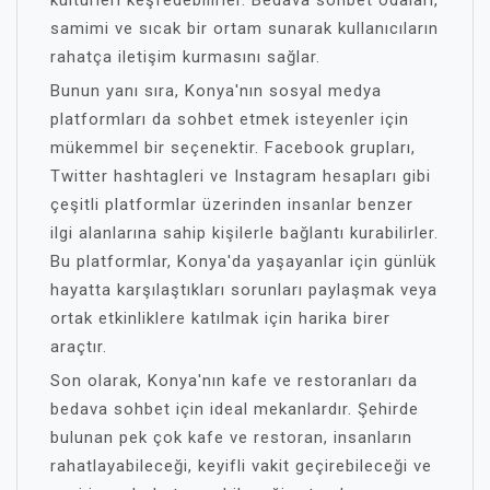
kültürleri keşfedebilirler. Bedava sohbet odaları,
samimi ve sıcak bir ortam sunarak kullanıcıların
rahatça iletişim kurmasını sağlar.
Bunun yanı sıra, Konya'nın sosyal medya
platformları da sohbet etmek isteyenler için
mükemmel bir seçenektir. Facebook grupları,
Twitter hashtagleri ve Instagram hesapları gibi
çeşitli platformlar üzerinden insanlar benzer
ilgi alanlarına sahip kişilerle bağlantı kurabilirler.
Bu platformlar, Konya'da yaşayanlar için günlük
hayatta karşılaştıkları sorunları paylaşmak veya
ortak etkinliklere katılmak için harika birer
araçtır.
Son olarak, Konya'nın kafe ve restoranları da
bedava sohbet için ideal mekanlardır. Şehirde
bulunan pek çok kafe ve restoran, insanların
rahatlayabileceği, keyifli vakit geçirebileceği ve