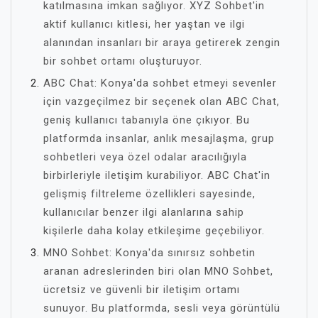
katılmasına imkan sağlıyor. XYZ Sohbet'in
aktif kullanıcı kitlesi, her yaştan ve ilgi
alanından insanları bir araya getirerek zengin
bir sohbet ortamı oluşturuyor.
ABC Chat: Konya'da sohbet etmeyi sevenler
için vazgeçilmez bir seçenek olan ABC Chat,
geniş kullanıcı tabanıyla öne çıkıyor. Bu
platformda insanlar, anlık mesajlaşma, grup
sohbetleri veya özel odalar aracılığıyla
birbirleriyle iletişim kurabiliyor. ABC Chat'in
gelişmiş filtreleme özellikleri sayesinde,
kullanıcılar benzer ilgi alanlarına sahip
kişilerle daha kolay etkileşime geçebiliyor.
MNO Sohbet: Konya'da sınırsız sohbetin
aranan adreslerinden biri olan MNO Sohbet,
ücretsiz ve güvenli bir iletişim ortamı
sunuyor. Bu platformda, sesli veya görüntülü