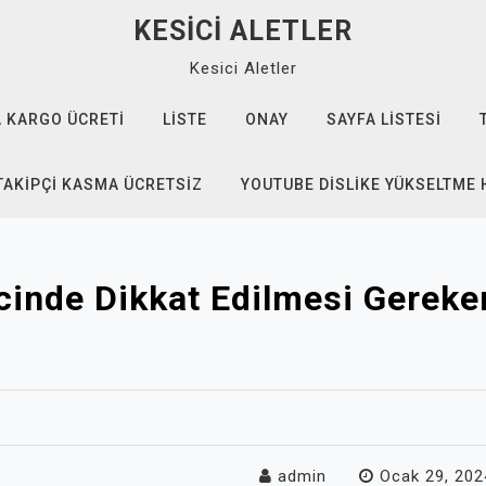
KESICI ALETLER
Kesici Aletler
 KARGO ÜCRETI
LISTE
ONAY
SAYFA LISTESI
TAKIPÇI KASMA ÜCRETSIZ
YOUTUBE DISLIKE YÜKSELTME 
cinde Dikkat Edilmesi Gereke
admin
Ocak 29, 202