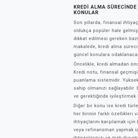
KREDI ALMA SÜRECINDE
KONULAR
Son yıllarda, finansal ihtiya
oldukça popüler hale gelmişti
dikkat edilmesi gereken baz
makalede, kredi alma sürec
güncel konulara odaklanaca
Öncelikle, kredi almadan ön
Kredi notu, finansal geçmişi
puanlama sistemidir. Yüksek
sahip olmanızı sağlayabilir
ve gerektiğinde iyileştirmek
Diğer bir konu ise kredi türl
her birinin farklı özellikleri 
ihtiyaçlarını karşılamak için 
veya refinansman yapmak için
ihtiyaçlarınızı ve mali du