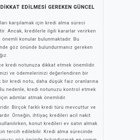
 DIKKAT EDILMESI GEREKEN GÜNCEL
çları karşılamak için kredi alma süreci
r. Ancak, kredilerle ilgili kararlar verirken
ı önemli konular bulunmaktadır. Bu
inde göz önünde bulundurmanız gereken
ğız.
ce kredi notunuza dikkat etmek önemlidir.
nizi ve ödemelerinizi değerlendiren bir
 bir kredi notu, daha düşük faiz oranlarına
. Bu nedenle, kredi notunuzu kontrol etmek
 için adımlar atmak önemlidir.
eridir. Birçok farklı kredi türü mevcuttur ve
vardır. Örneğin, ihtiyaç kredileri acil nakit
kullanılırken, konut kredileri ev satın almak
 tercih edilebilir. Kredi alma sürecinde
rumunuzu göz önünde bulundurarak en uygun