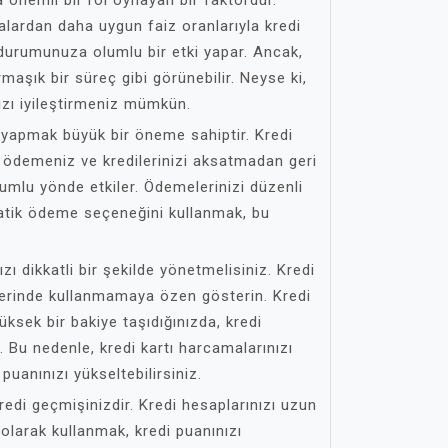
a önemli bir rol oynayan bir faktördür.
alardan daha uygun faiz oranlarıyla kredi
 durumunuza olumlu bir etki yapar. Ancak,
maşık bir süreç gibi görünebilir. Neyse ki,
nızı iyileştirmeniz mümkün.
r yapmak büyük bir öneme sahiptir. Kredi
a ödemeniz ve kredilerinizi aksatmadan geri
umlu yönde etkiler. Ödemelerinizi düzenli
atik ödeme seçeneğini kullanmak, bu
ızı dikkatli bir şekilde yönetmelisiniz. Kredi
üzerinde kullanmamaya özen gösterin. Kredi
ksek bir bakiye taşıdığınızda, kredi
r. Bu nedenle, kredi kartı harcamalarınızı
puanınızı yükseltebilirsiniz.
redi geçmişinizdir. Kredi hesaplarınızı uzun
olarak kullanmak, kredi puanınızı