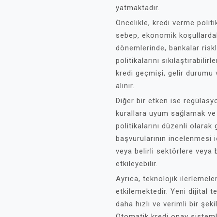
yatmaktadır.
Öncelikle, kredi verme politi
sebep, ekonomik koşullardak
dönemlerinde, bankalar riskl
politikalarını sıkılaştırabil
kredi geçmişi, gelir durumu 
alınır.
Diğer bir etken ise regülasyo
kurallara uyum sağlamak ve
politikalarını düzenli olarak
başvurularının incelenmesi iç
veya belirli sektörlere veya 
etkileyebilir.
Ayrıca, teknolojik ilerlemele
etkilemektedir. Yeni dijital t
daha hızlı ve verimli bir şe
Otomatik kredi onay sistemler