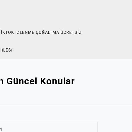
TIKTOK IZLENME ÇOĞALTMA ÜCRETSIZ
HILESI
n Güncel Konular
4