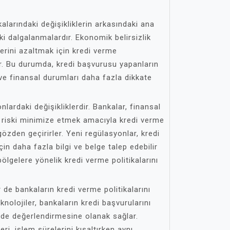
kalarındaki değişikliklerin arkasındaki ana
i dalgalanmalardır. Ekonomik belirsizlik
erini azaltmak için kredi verme
irler. Bu durumda, kredi başvurusu yapanların
ve finansal durumları daha fazla dikkate
nlardaki değişikliklerdir. Bankalar, finansal
 riski minimize etmek amacıyla kredi verme
 gözden geçirirler. Yeni regülasyonlar, kredi
in daha fazla bilgi ve belge talep edebilir
bölgelere yönelik kredi verme politikalarını
r de bankaların kredi verme politikalarını
eknolojiler, bankaların kredi başvurularını
kilde değerlendirmesine olanak sağlar.
i, işlem sürelerini kısaltırken aynı