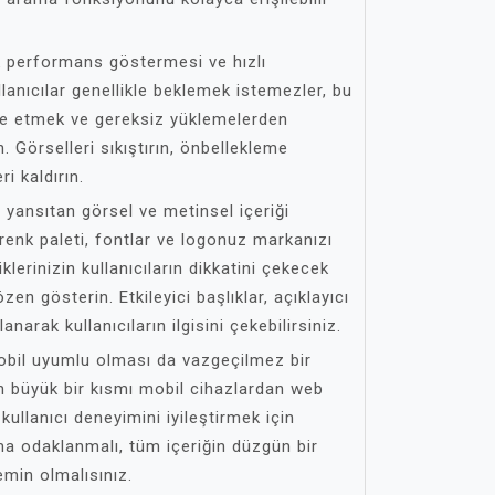
k performans göstermesi ve hızlı
lanıcılar genellikle beklemek istemezler, bu
ze etmek ve gereksiz yüklemelerden
. Görselleri sıkıştırın, önbellekleme
ri kaldırın.
i yansıtan görsel ve metinsel içeriği
renk paleti, fontlar ve logonuz markanızı
iklerinizin kullanıcıların dikkatini çekecek
zen gösterin. Etkileyici başlıklar, açıklayıcı
llanarak kullanıcıların ilgisini çekebilirsiniz.
obil uyumlu olması da vazgeçilmez bir
rın büyük bir kısmı mobil cihazlardan web
 kullanıcı deneyimini iyileştirmek için
a odaklanmalı, tüm içeriğin düzgün bir
emin olmalısınız.