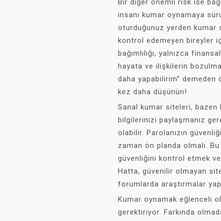
Bir diğer önemli risk ise bağ
insanı kumar oynamaya sürü
oturduğunuz yerden kumar o
kontrol edemeyen bireyler iç
bağımlılığı, yalnızca finans
hayata ve ilişkilerin bozulma
daha yapabilirim” demeden 
kez daha düşünün!
Sanal kumar siteleri, bazen ki
bilgilerinizi paylaşmanız ge
olabilir. Parolanızın güvenliğ
zaman ön planda olmalı. Bu 
güvenliğini kontrol etmek ve
Hatta, güvenilir olmayan si
forumlarda araştırmalar yapa
Kumar oynamak eğlenceli ol
gerektiriyor. Farkında olmad