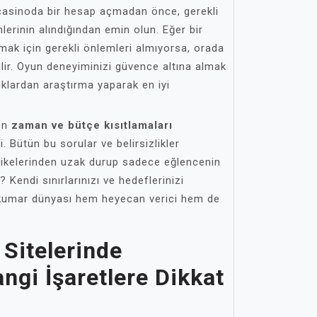
e casinoda bir hesap açmadan önce, gerekli
lerinin alındığından emin olun. Eğer bir
orumak için gerekli önlemleri almıyorsa, orada
lir. Oyun deneyiminizi güvence altına almak
naklardan araştırma yaparak en iyi
en
zaman ve bütçe kısıtlamaları
ji. Bütün bu sorular ve belirsizlikler
likelerinden uzak durup sadece eğlencenin
endi sınırlarınızı ve hedeflerinizi
l kumar dünyası hem heyecan verici hem de
Sitelerinde
angi İşaretlere Dikkat