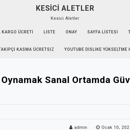
KESICI ALETLER
Kesici Aletler
 KARGO ÜCRETI
LISTE
ONAY
SAYFA LISTESI
TAKIPÇI KASMA ÜCRETSIZ
YOUTUBE DISLIKE YÜKSELTME 
Oynamak Sanal Ortamda Güv
admin
Ocak 10, 202