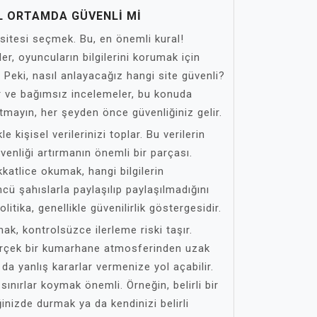
 ORTAMDA GÜVENLI MI
r sitesi seçmek. Bu, en önemli kural!
er, oyuncuların bilgilerini korumak için
. Peki, nasıl anlayacağız hangi site güvenli?
ar ve bağımsız incelemeler, bu konuda
nutmayın, her şeyden önce güvenliğiniz gelir.
le kişisel verilerinizi toplar. Bu verilerin
güvenliği artırmanın önemli bir parçası.
dikkatlice okumak, hangi bilgilerin
ncü şahıslarla paylaşılıp paylaşılmadığını
litika, genellikle güvenilirlik göstergesidir.
, kontrolsüzce ilerleme riski taşır.
erçek bir kumarhane atmosferinden uzak
 da yanlış kararlar vermenize yol açabilir.
ınırlar koymak önemli. Örneğin, belirli bir
nizde durmak ya da kendinizi belirli