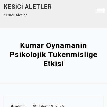
Skip
KESICI ALETLER
to
Kesici Aletler
content
Close
Menu
Kumar Oynamanin
Psikolojik Tukenmislige
Etkisi
admin
Şubat 19, 2026