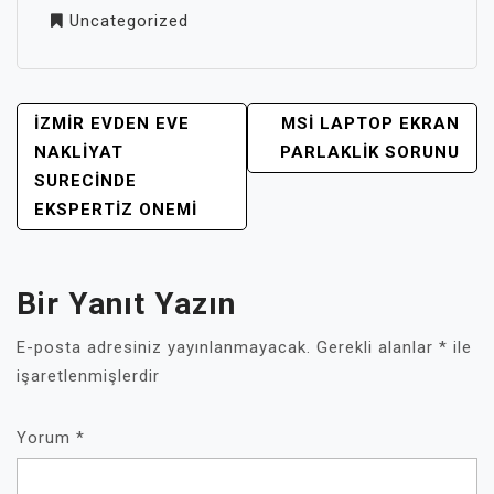
Uncategorized
YAZI
İZMIR EVDEN EVE
MSI LAPTOP EKRAN
GEZINMESI
NAKLIYAT
PARLAKLIK SORUNU
SURECINDE
EKSPERTIZ ONEMI
Bir Yanıt Yazın
E-posta adresiniz yayınlanmayacak.
Gerekli alanlar
*
ile
işaretlenmişlerdir
Yorum
*