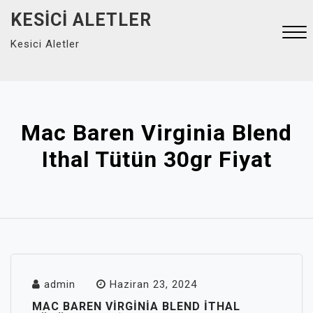
Skip
KESICI ALETLER
to
Kesici Aletler
content
Close
Menu
Mac Baren Virginia Blend
Ithal Tütün 30gr Fiyat
admin
Haziran 23, 2024
MAC BAREN VIRGINIA BLEND ITHAL