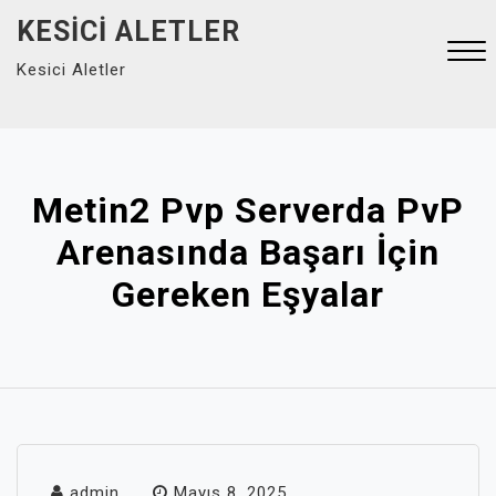
Skip
KESICI ALETLER
to
Kesici Aletler
content
Close
Menu
Metin2 Pvp Serverda PvP
Arenasında Başarı İçin
Gereken Eşyalar
admin
Mayıs 8, 2025