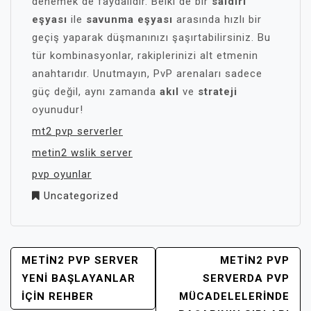
denemek de faydalıdır. Belki de bir
saldırı
eşyası
ile
savunma eşyası
arasında hızlı bir
geçiş yaparak düşmanınızı şaşırtabilirsiniz. Bu
tür kombinasyonlar, rakiplerinizi alt etmenin
anahtarıdır. Unutmayın, PvP arenaları sadece
güç değil, aynı zamanda
akıl
ve
strateji
oyunudur!
mt2 pvp serverler
metin2 wslik server
pvp oyunlar
Uncategorized
YAZI
METIN2 PVP SERVER
METIN2 PVP
GEZINMESI
YENI BAŞLAYANLAR
SERVERDA PVP
İÇIN REHBER
MÜCADELELERINDE