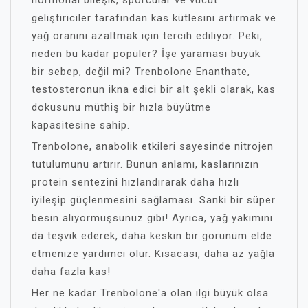
hormonal bileşik, sporcular ve vücut
geliştiriciler tarafından kas kütlesini artırmak ve
yağ oranını azaltmak için tercih ediliyor. Peki,
neden bu kadar popüler? İşe yaraması büyük
bir sebep, değil mi? Trenbolone Enanthate,
testosteronun ikna edici bir alt şekli olarak, kas
dokusunu müthiş bir hızla büyütme
kapasitesine sahip.
Trenbolone, anabolik etkileri sayesinde nitrojen
tutulumunu artırır. Bunun anlamı, kaslarınızın
protein sentezini hızlandırarak daha hızlı
iyileşip güçlenmesini sağlaması. Sanki bir süper
besin alıyormuşsunuz gibi! Ayrıca, yağ yakımını
da teşvik ederek, daha keskin bir görünüm elde
etmenize yardımcı olur. Kısacası, daha az yağla
daha fazla kas!
Her ne kadar Trenbolone'a olan ilgi büyük olsa