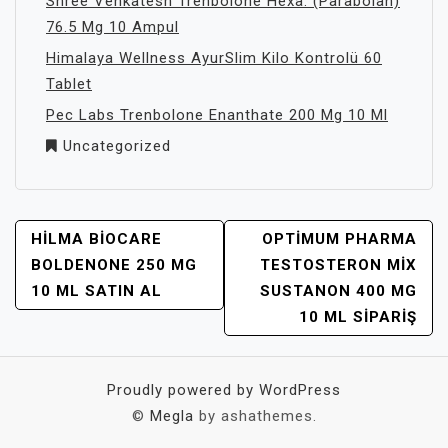
Shree Venkatesh Trenbolone Hexa. (Parabolan)
76.5 Mg 10 Ampul
Himalaya Wellness AyurSlim Kilo Kontrolü 60
Tablet
Pec Labs Trenbolone Enanthate 200 Mg 10 Ml
Uncategorized
YAZI
HILMA BIOCARE
OPTIMUM PHARMA
GEZINMESI
BOLDENONE 250 MG
TESTOSTERON MIX
10 ML SATIN AL
SUSTANON 400 MG
10 ML SIPARIŞ
Proudly powered by WordPress
©
Megla
by ashathemes.