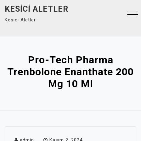
Skip
KESICI ALETLER
to
Kesici Aletler
content
Close
Menu
Pro-Tech Pharma
Trenbolone Enanthate 200
Mg 10 Ml
admin
Kasım 2, 2024