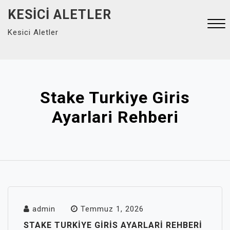
Skip
KESICI ALETLER
to
Kesici Aletler
content
Close
Menu
Stake Turkiye Giris
Ayarlari Rehberi
admin
Temmuz 1, 2026
STAKE TURKIYE GIRIS AYARLARI REHBERI