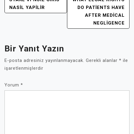
YAZI
GEZINMESI
NASIL YAPILIR
DO PATIENTS HAVE
AFTER MEDICAL
NEGLIGENCE
Bir Yanıt Yazın
E-posta adresiniz yayınlanmayacak.
Gerekli alanlar
*
ile
işaretlenmişlerdir
Yorum
*