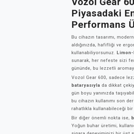
Vozol Gear 6
Piyasadaki En
Performans Ü
Bu cihazın tasarımı, modern
aldığınızda, hafifliği ve er
kullanabiliyorsunuz.
Limon-
sunarak, her nefeste sizi fe
gününde, bu lezzetli aromayı 
Vozol Gear 600, sadece lez
bataryasıyla
da dikkat çekiy
gün boyu yanınızda taşıyabil
bu cihazın kullanımı son d
rahatlıkla kullanabileceği bi
Bir diğer önemli nokta ise,
b
Yoğun buhar üretimi, kullanıcı
sigara deneyiminizi bir üst s