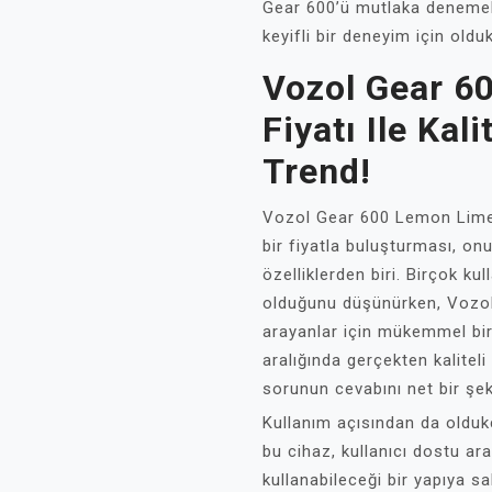
Gear 600’ü mutlaka denemel
keyifli bir deneyim için old
Vozol Gear 6
Fiyatı Ile Kal
Trend!
Vozol Gear 600 Lemon Lime, 
bir fiyatla buluşturması, on
özelliklerden biri. Birçok kul
olduğunu düşünürken, Vozol b
arayanlar için mükemmel bir 
aralığında gerçekten kalite
sorunun cevabını net bir şek
Kullanım açısından da oldukça
bu cihaz, kullanıcı dostu ar
kullanabileceği bir yapıya sa