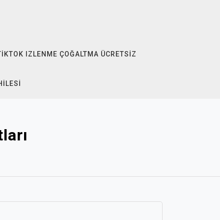
TIKTOK IZLENME ÇOĞALTMA ÜCRETSIZ
HILESI
ları