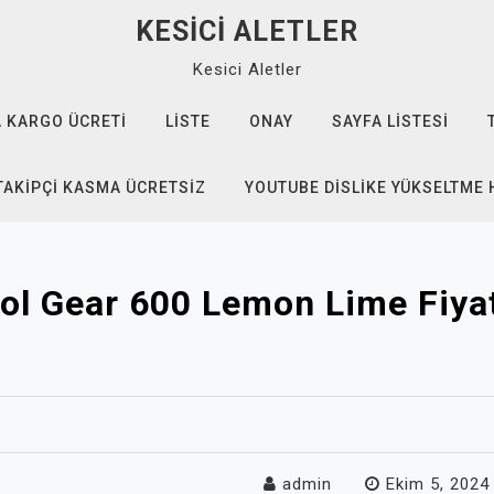
KESICI ALETLER
Kesici Aletler
 KARGO ÜCRETI
LISTE
ONAY
SAYFA LISTESI
TAKIPÇI KASMA ÜCRETSIZ
YOUTUBE DISLIKE YÜKSELTME 
ol Gear 600 Lemon Lime Fiyat
admin
Ekim 5, 2024