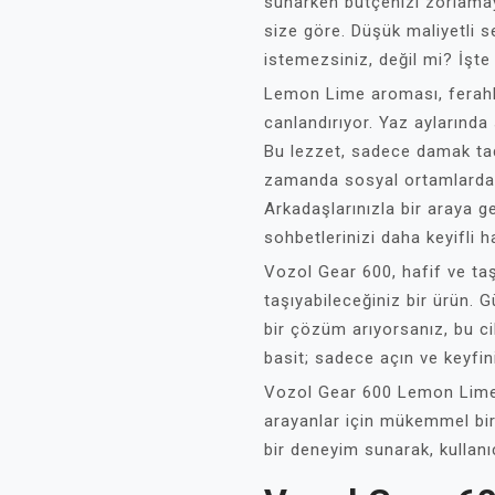
sunarken bütçenizi zorlamay
size göre. Düşük maliyetli 
istemezsiniz, değil mi? İşte
Lemon Lime aroması, ferahlat
canlandırıyor. Yaz aylarında s
Bu lezzet, sadece damak tad
zamanda sosyal ortamlarda 
Arkadaşlarınızla bir araya g
sohbetlerinizi daha keyifli ha
Vozol Gear 600, hafif ve taş
taşıyabileceğiniz bir ürün.
bir çözüm arıyorsanız, bu c
basit; sadece açın ve keyfini
Vozol Gear 600 Lemon Lime f
arayanlar için mükemmel bir
bir deneyim sunarak, kullanıcı