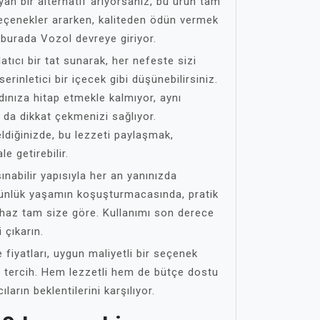
an bir alternatif arıyorsanız, bu ürün tam
seçenekler ararken, kaliteden ödün vermek
 burada Vozol devreye giriyor.
ıcı bir tat sunarak, her nefeste sizi
erinletici bir içecek gibi düşünebilirsiniz.
ınıza hitap etmekle kalmıyor, aynı
da dikkat çekmenizi sağlıyor.
eldiğinizde, bu lezzeti paylaşmak,
le getirebilir.
ınabilir yapısıyla her an yanınızda
 Günlük yaşamın koşuşturmacasında, pratik
ihaz tam size göre. Kullanımı son derece
 çıkarın.
iyatları, uygun maliyetli bir seçenek
 tercih. Hem lezzetli hem de bütçe dostu
ların beklentilerini karşılıyor.