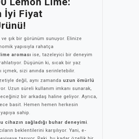
00 Lemon Lime:
 İyi Fiyat
rünü!
 ve şık bir görünüm sunuyor. Elinize
gonomik yapısıyla rahatça
lime aroması
ise, tazeleyici bir deneyim
rahlatıyor. Düşünün ki, sıcak bir yaz
içmek, sizi anında serinletebilir.
zetiyle değil, aynı zamanda
uzun ömürlü
or. Uzun süreli kullanım imkanı sunarak,
eceğiniz bir arkadaş haline geliyor. Ayrıca,
erece basit. Hemen hemen herkesin
r yapıya sahip.
u cihazın sağladığı buhar deneyimi
.
ların beklentilerini karşılıyor. Yani, e-
eviyeye taşıyor. Peki, bu kadar özellik bir