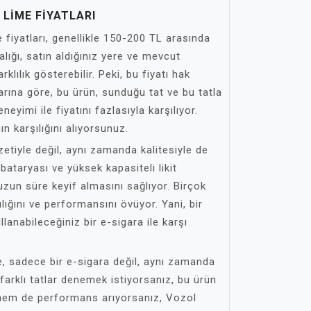
LIME FIYATLARI
iyatları, genellikle 150-200 TL arasında
alığı, satın aldığınız yere ve mevcut
klılık gösterebilir. Peki, bu fiyatı hak
rına göre, bu ürün, sunduğu tat ve bu tatla
eyimi ile fiyatını fazlasıyla karşılıyor.
n karşılığını alıyorsunuz.
etiyle değil, aynı zamanda kalitesiyle de
bataryası ve yüksek kapasiteli likit
 uzun süre keyif almasını sağlıyor. Birçok
ılığını ve performansını övüyor. Yani, bir
lanabileceğiniz bir e-sigara ile karşı
 sadece bir e-sigara değil, aynı zamanda
 farklı tatlar denemek istiyorsanız, bu ürün
hem de performans arıyorsanız, Vozol