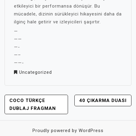
etkileyici bir performansa dönüşür. Bu
mücadele, dizinin sürükleyici hikayesini daha da
ilginç hale getirir ve izleyicileri şaşırtır.
—
——
—-
—–
——-
Uncategorized
YAZI
COCO TÜRKÇE
40 ÇIKARMA DUASI
GEZINMESI
DUBLAJ FRAGMAN
Proudly powered by WordPress