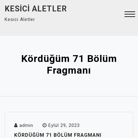
Skip
KESICI ALETLER
to
Kesici Aletler
content
Close
Menu
Kördüğüm 71 Bölüm
Fragmanı
admin
Eylül 29, 2023
KÖRDÜĞÜM 71 BÖLÜM FRAGMANI